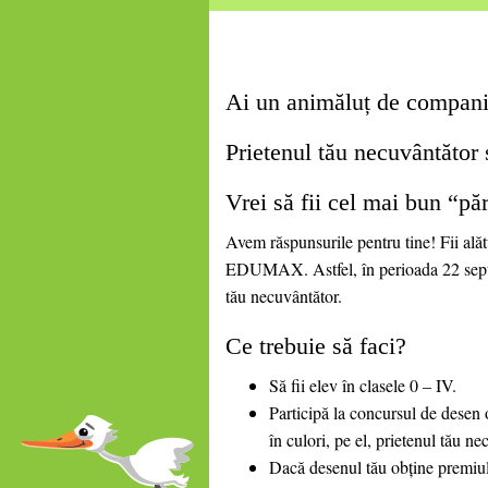
Ai un animăluț de companie
Prietenul tău necuvântător s
Vrei să fii cel mai bun “pă
Avem răspunsurile pentru tine! Fii alăt
EDUMAX. Astfel, în perioada 22 septem
tău necuvântător.
Ce trebuie să faci?
Să fii elev în clasele 0 – IV.
Participă la concursul de desen 
în culori, pe el, prietenul tău ne
Dacă desenul tău obține premiul 