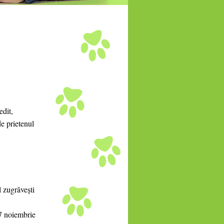
edit,
e prietenul
l zugrăvești
27 noiembrie