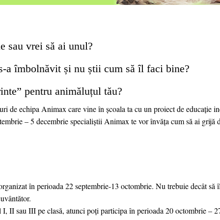
 sau vrei să ai unul?
-a îmbolnăvit și nu știi cum să îl faci bine?
rinte” pentru animăluțul tău?
uri de echipa Animax care vine în școala ta cu un proiect de educație in
brie – 5 decembrie specialiștii Animax te vor învăța cum să ai grijă d
organizat în perioada 22 septembrie-13 octombrie. Nu trebuie decât să î
cuvântător.
I, II sau III pe clasă, atunci poți participa în perioada 20 octombrie – 