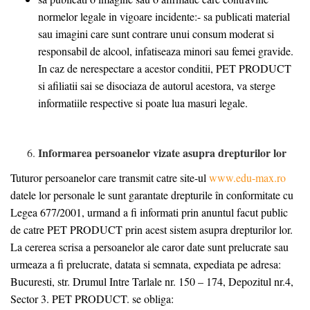
normelor legale in vigoare incidente:- sa publicati material
sau imagini care sunt contrare unui consum moderat si
responsabil de alcool, infatiseaza minori sau femei gravide.
In caz de nerespectare a acestor conditii, PET PRODUCT
si afiliatii sai se disociaza de autorul acestora, va sterge
informatiile respective si poate lua masuri legale.
Informarea persoanelor vizate asupra drepturilor lor
Tuturor persoanelor care transmit catre site-ul
www.edu-max.ro
datele lor personale le sunt garantate drepturile în conformitate cu
Legea 677/2001, urmand a fi informati prin anuntul facut public
de catre PET PRODUCT prin acest sistem asupra drepturilor lor.
La cererea scrisa a persoanelor ale caror date sunt prelucrate sau
urmeaza a fi prelucrate, datata si semnata, expediata pe adresa:
Bucuresti, str. Drumul Intre Tarlale nr. 150 – 174, Depozitul nr.4,
Sector 3. PET PRODUCT. se obliga: