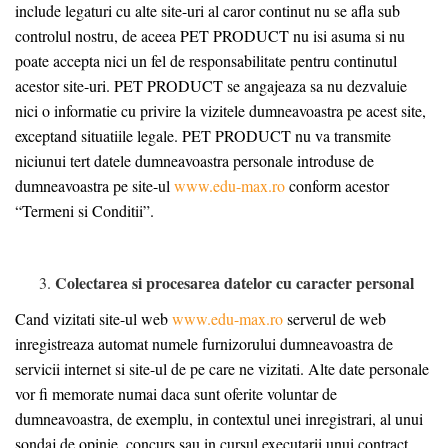
include legaturi cu alte site-uri al caror continut nu se afla sub
controlul nostru, de aceea PET PRODUCT nu isi asuma si nu
poate accepta nici un fel de responsabilitate pentru continutul
acestor site-uri. PET PRODUCT se angajeaza sa nu dezvaluie
nici o informatie cu privire la vizitele dumneavoastra pe acest site,
exceptand situatiile legale. PET PRODUCT nu va transmite
niciunui tert datele dumneavoastra personale introduse de
dumneavoastra pe site-ul
www.edu-max.ro
conform acestor
“Termeni si Conditii”.
Colectarea si procesarea datelor cu caracter personal
Cand vizitati site-ul web
www.edu-max.ro
serverul de web
inregistreaza automat numele furnizorului dumneavoastra de
servicii internet si site-ul de pe care ne vizitati. Alte date personale
vor fi memorate numai daca sunt oferite voluntar de
dumneavoastra, de exemplu, in contextul unei inregistrari, al unui
sondaj de opinie, concurs sau in cursul executarii unui contract.