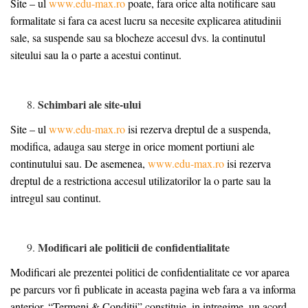
Site – ul
www.edu-max.ro
poate, fara orice alta notificare sau
formalitate si fara ca acest lucru sa necesite explicarea atitudinii
sale, sa suspende sau sa blocheze accesul dvs. la continutul
siteului sau la o parte a acestui continut.
Schimbari ale site-ului
Site – ul
www.edu-max.ro
isi rezerva dreptul de a suspenda,
modifica, adauga sau sterge in orice moment portiuni ale
continutului sau. De asemenea,
www.edu-max.ro
isi rezerva
dreptul de a restrictiona accesul utilizatorilor la o parte sau la
intregul sau continut.
Modificari ale politicii de confidentialitate
Modificari ale prezentei politici de confidentialitate ce vor aparea
pe parcurs vor fi publicate in aceasta pagina web fara a va informa
anterior. “Termeni & Conditii” constituie, in intregime, un acord